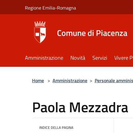
Salta al contenuto principale
Regione Emilia-Romagna
Comune di Piacenza
Amministrazione
Novità
Servizi
Vivere 
Home
>
Amministrazione
>
Personale amminis
Paola Mezzadra
INDICE DELLA PAGINA