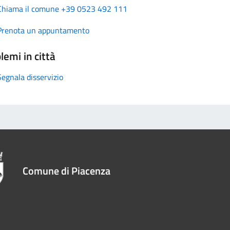
Chiama il comune +39 0523 492 111
Prenota un appuntamento
lemi in città
Segnala disservizio
Comune di Piacenza