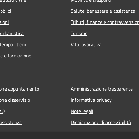
bblici
Salute, benessere e assistenza
zioni
Tributi, finanze e contravvenzio
 urbanistica
Turismo
 tempo libero
Vita lavorativa
e e formazione
ione appuntamento
Amministrazione trasparente
one disservizio
Informativa privacy
FAQ
Note legali
 assistenza
Dichiarazione di accessibilità
ne Misure PNRR
Piano di miglioramento dei servi