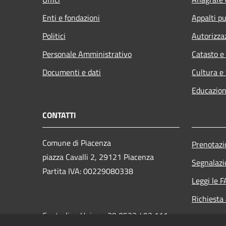
Enti e fondazioni
Appalti pu
Politici
Autorizza
Personale Amministrativo
Catasto e
Documenti e dati
Cultura e
Educazion
CONTATTI
Comune di Piacenza
Prenotaz
piazza Cavalli 2, 29121 Piacenza
Segnalazi
Partita IVA: 00229080338
Leggi le 
Richiesta
Centralino Unico: +39 0523 492 111
Attuazio