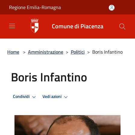
Salta al contenuto principale
Regione Emilia-Romagna
Comune di Piacenza
Home
>
Amministrazione
>
Politici
>
Boris Infantino
Boris Infantino
Condividi
Vedi azioni