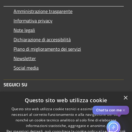
Amministrazione trasparente
Informativa privacy
Note legali
Dichiarazione di accessibilità
Piano di miglioramento dei servizi
Newsletter
Social media
SEGUICI SU
×
Questo sito web utilizza cookie
Questo sito web utilizza cookie tecnici e assimilati strettamente
✕
Chatta con me
necessari al corretto funzionamento e alla navigazione del sito,
nonché un cookie tecnico analitico al solo fine di elaborare
informazioni statistiche, aggregate e anonime.
RSS
Copyright © 2026 • Comune di
Per maggiori dettagli, può consultare la cookie policy al seguente
link