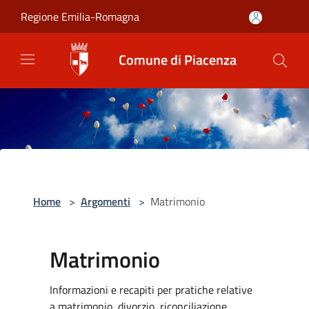
Salta al contenuto principale
Regione Emilia-Romagna
Comune di Piacenza
Home
>
Argomenti
>
Matrimonio
Matrimonio
Informazioni e recapiti per pratiche relative
a matrimonio, divorzio, riconciliazione,