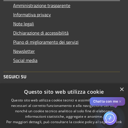
Amministrazione trasparente
Informativa privacy
Note legali
Dichiarazione di accessibilità
Piano di miglioramento dei servizi
Newsletter
Social media
SEGUICI SU
×
Questo sito web utilizza cookie
Questo sito web utilizza cookie tecnici e assimilati strettamente
✕
Chatta con me
necessari al corretto funzionamento e alla navigazione del sito,
nonché un cookie tecnico analitico al solo fine di elaborare
informazioni statistiche, aggregate e anonime.
RSS
Copyright © 2026 • Comune di
Per maggiori dettagli, può consultare la cookie policy al seguente
link
Accessibilità
Piacenza • Powered by