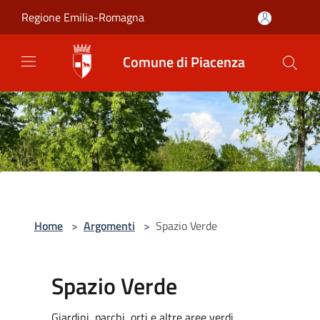
Salta al contenuto principale
Regione Emilia-Romagna
Comune di Piacenza
Home
>
Argomenti
>
Spazio Verde
Spazio Verde
Giardini, parchi, orti e altre aree verdi,