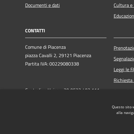
Documenti e dati
Cultura e
Educazion
CONTATTI
Comune di Piacenza
Prenotaz
piazza Cavalli 2, 29121 Piacenza
Segnalazi
Partita IVA: 00229080338
Leggi le 
Richiesta
Centralino Unico: +39 0523 492 111
Attuazio
PEC:
protocollo.generale@cert.comune.piacenza.it
Questo sito 
alla navig