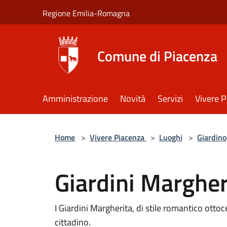
Salta al contenuto principale
Regione Emilia-Romagna
Comune di Piacenza
Amministrazione
Novità
Servizi
Vivere 
Home
>
Vivere Piacenza
>
Luoghi
>
Giardino
Giardini Margher
I Giardini Margherita, di stile romantico otto
cittadino.