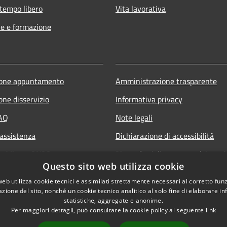
 tempo libero
Vita lavorativa
e e formazione
ione appuntamento
Amministrazione trasparente
one disservizio
Informativa privacy
FAQ
Note legali
 assistenza
Dichiarazione di accessibilità
ne Misure PNRR
Piano di miglioramento dei servi
Questo sito web utilizza cookie
Newsletter
web utilizza cookie tecnici e assimilati strettamente necessari al corretto fu
Social media
azione del sito, nonché un cookie tecnico analitico al solo fine di elaborare i
statistiche, aggregate e anonime.
Per maggiori dettagli, può consultare la cookie policy al seguente
link