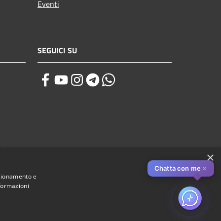
Eventi
SEGUICI SU
zi
×
Chatta con me
✕
nzionamento e
nformazioni