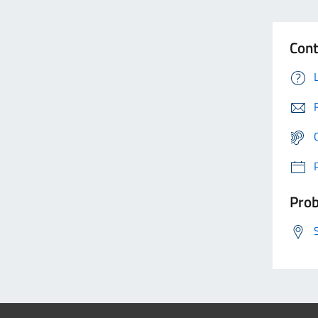
Cont
Prob