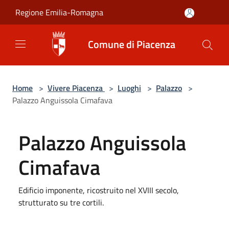
Salta al contenuto principale
Regione Emilia-Romagna
Comune di Piacenza
Home
>
Vivere Piacenza
>
Luoghi
>
Palazzo
>
Palazzo Anguissola Cimafava
Palazzo Anguissola
Cimafava
Edificio imponente, ricostruito nel XVIII secolo,
strutturato su tre cortili.