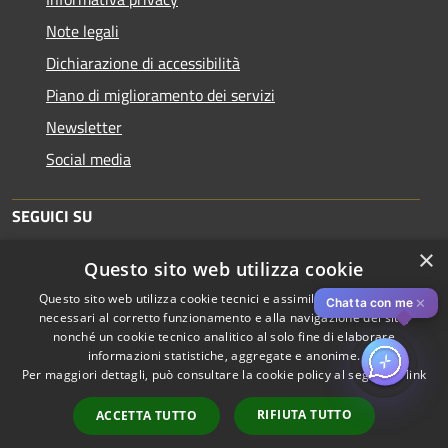
Note legali
Dichiarazione di accessibilità
Piano di miglioramento dei servizi
Newsletter
Social media
SEGUICI SU
×
Questo sito web utilizza cookie
Questo sito web utilizza cookie tecnici e assimilati strettamente
✕
Chatta con me
necessari al corretto funzionamento e alla navigazione del sito,
nonché un cookie tecnico analitico al solo fine di elaborare
informazioni statistiche, aggregate e anonime.
RSS
Copyright © 2026 • Comune di
Per maggiori dettagli, può consultare la cookie policy al seguente
link
Accessibilità
Piacenza • Powered by
Privacy
Municipium
Accesso
•
RIFIUTA TUTTO
ACCETTA TUTTO
Cookie
redazione