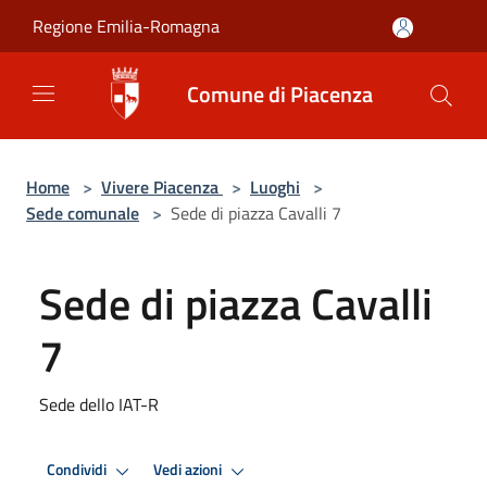
Salta al contenuto principale
Regione Emilia-Romagna
Comune di Piacenza
Home
>
Vivere Piacenza
>
Luoghi
>
Sede comunale
>
Sede di piazza Cavalli 7
Sede di piazza Cavalli
7
Sede dello IAT-R
Condividi
Vedi azioni