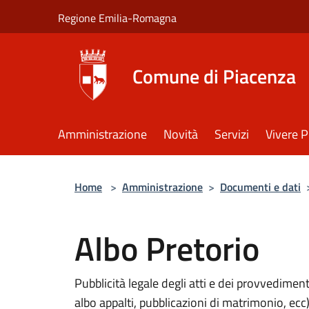
Salta al contenuto principale
Regione Emilia-Romagna
Comune di Piacenza
Amministrazione
Novità
Servizi
Vivere 
Home
>
Amministrazione
>
Documenti e dati
Albo Pretorio
Pubblicità legale degli atti e dei provvedimen
albo appalti, pubblicazioni di matrimonio, ecc)