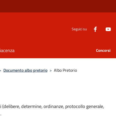
Seguici su
Piacenza
Concorsi
>
Documento albo pretorio
>
Albo Pretorio
ti (delibere, determine, ordinanze, protocollo generale,
.