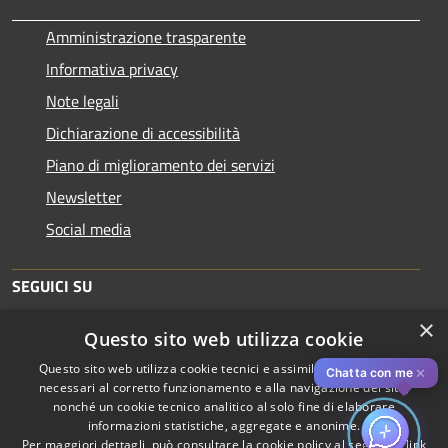
Amministrazione trasparente
Informativa privacy
Note legali
Dichiarazione di accessibilità
Piano di miglioramento dei servizi
Newsletter
Social media
SEGUICI SU
×
Questo sito web utilizza cookie
Questo sito web utilizza cookie tecnici e assimilati strettamente
✕
Chatta con me
necessari al corretto funzionamento e alla navigazione del sito,
nonché un cookie tecnico analitico al solo fine di elaborare
informazioni statistiche, aggregate e anonime.
RSS
Copyright © 2026 • Comune di
Per maggiori dettagli, può consultare la cookie policy al seguente
link