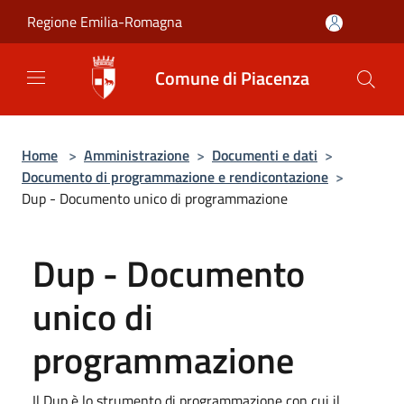
Salta al contenuto principale
Regione Emilia-Romagna
Comune di Piacenza
Home
>
Amministrazione
>
Documenti e dati
>
Documento di programmazione e rendicontazione
>
Dup - Documento unico di programmazione
Dup - Documento
unico di
programmazione
Il Dup è lo strumento di programmazione con cui il