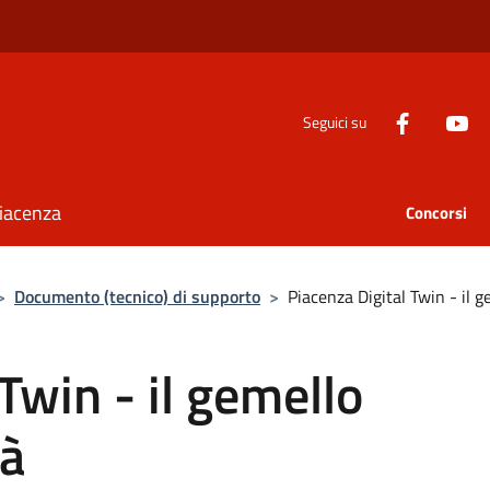
Seguici su
Piacenza
Concorsi
>
Documento (tecnico) di supporto
>
Piacenza Digital Twin - il ge
Twin - il gemello
tà