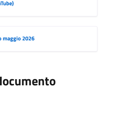
uTube)
no maggio 2026
l documento