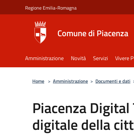
Salta al contenuto principale
Regione Emilia-Romagna
Comune di Piacenza
Amministrazione
Novità
Servizi
Vivere 
Home
>
Amministrazione
>
Documenti e dati
Piacenza Digital 
digitale della cit