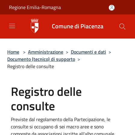
Salta al contenuto principale
Regione Emilia-Romagna
Comune di Piacenza
Home
>
Amministrazione
>
Documenti e dati
>
Documento (tecnico) di supporto
>
Registro delle consulte
Registro delle
consulte
Previste dal regolamento della Partecipazione, le
consulte si occupano di sei macro aree e sono
composte da associazioni iscritte all'albo comunale.