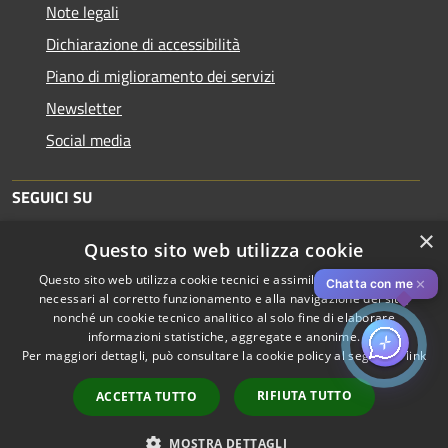
Note legali
Dichiarazione di accessibilità
Piano di miglioramento dei servizi
Newsletter
Social media
SEGUICI SU
×
Questo sito web utilizza cookie
Questo sito web utilizza cookie tecnici e assimilati strettamente
✕
Chatta con me
necessari al corretto funzionamento e alla navigazione del sito,
nonché un cookie tecnico analitico al solo fine di elaborare
informazioni statistiche, aggregate e anonime.
RSS
Copyright © 2026 • Comune di
Per maggiori dettagli, può consultare la cookie policy al seguente
link
Accessibilità
Piacenza • Powered by
Privacy
Municipium
Accesso
•
RIFIUTA TUTTO
ACCETTA TUTTO
Cookie
redazione
Mappa del sito
MOSTRA DETTAGLI