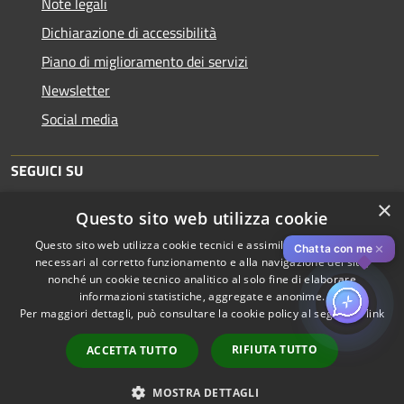
Note legali
Dichiarazione di accessibilità
Piano di miglioramento dei servizi
Newsletter
Social media
SEGUICI SU
×
Questo sito web utilizza cookie
Questo sito web utilizza cookie tecnici e assimilati strettamente
✕
Chatta con me
necessari al corretto funzionamento e alla navigazione del sito,
nonché un cookie tecnico analitico al solo fine di elaborare
informazioni statistiche, aggregate e anonime.
RSS
Copyright © 2026 • Comune di
Per maggiori dettagli, può consultare la cookie policy al seguente
link
Accessibilità
Piacenza • Powered by
Privacy
Municipium
Accesso
•
RIFIUTA TUTTO
ACCETTA TUTTO
Cookie
redazione
Mappa del sito
MOSTRA DETTAGLI