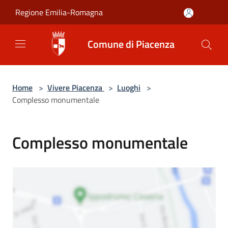
Salta al contenuto principale
Regione Emilia-Romagna
Comune di Piacenza
Home
>
Vivere Piacenza
>
Luoghi
>
Complesso monumentale
Complesso monumentale