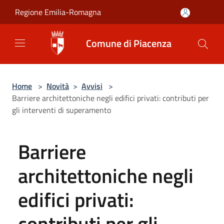
Salta al contenuto principale
Regione Emilia-Romagna
Comune di Piacenza
Home
>
Novità
>
Avvisi
>
Barriere architettoniche negli edifici privati: contributi per
gli interventi di superamento
Barriere
architettoniche negli
edifici privati:
contributi per gli