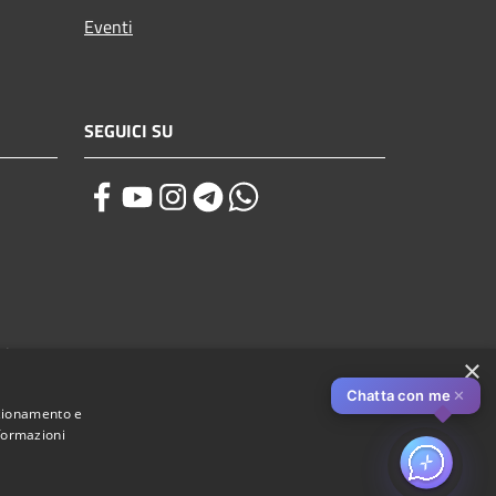
Eventi
SEGUICI SU
zi
×
Chatta con me
✕
nzionamento e
nformazioni