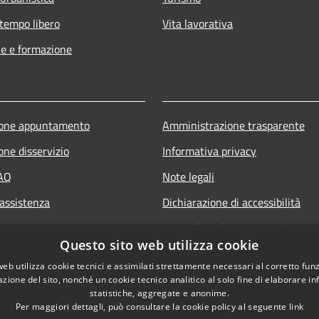
 tempo libero
Vita lavorativa
e e formazione
ione appuntamento
Amministrazione trasparente
one disservizio
Informativa privacy
FAQ
Note legali
 assistenza
Dichiarazione di accessibilità
ne Misure PNRR
Piano di miglioramento dei servi
Questo sito web utilizza cookie
Newsletter
web utilizza cookie tecnici e assimilati strettamente necessari al corretto fu
Social media
azione del sito, nonché un cookie tecnico analitico al solo fine di elaborare i
statistiche, aggregate e anonime.
Per maggiori dettagli, può consultare la cookie policy al seguente
link