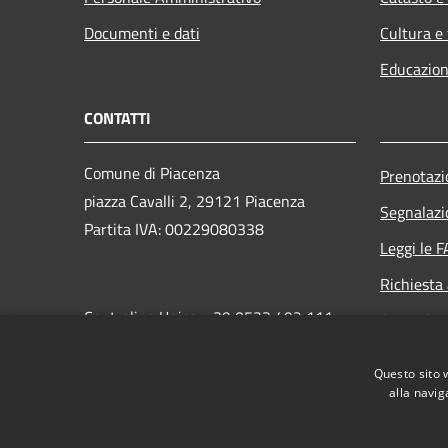
Documenti e dati
Cultura e
Educazion
CONTATTI
Comune di Piacenza
Prenotaz
piazza Cavalli 2, 29121 Piacenza
Segnalazi
Partita IVA: 00229080338
Leggi le 
Richiesta
Centralino Unico: +39 0523 492 111
Attuazio
PEC:
protocollo.generale@cert.comune.piacenza.it
Questo sito 
alla navig