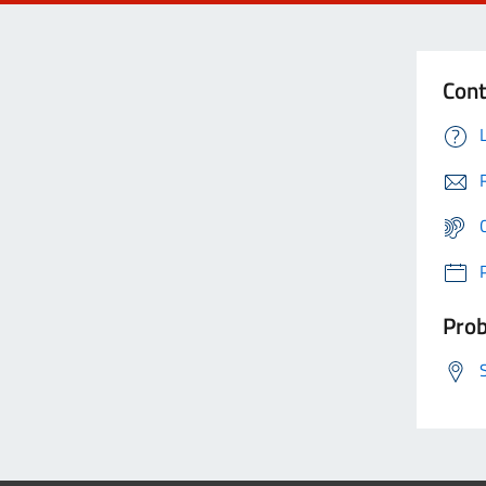
Cont
Prob