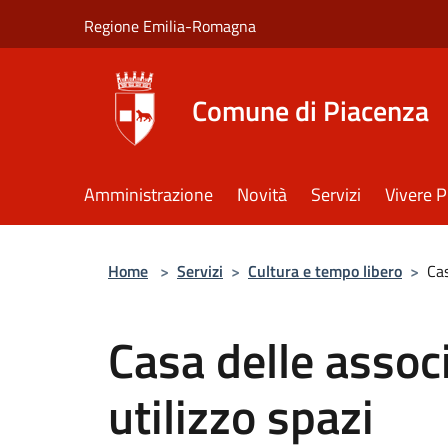
Salta al contenuto principale
Regione Emilia-Romagna
Comune di Piacenza
Amministrazione
Novità
Servizi
Vivere 
Home
>
Servizi
>
Cultura e tempo libero
>
Cas
Casa delle associ
utilizzo spazi