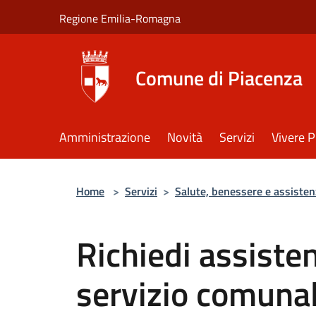
Salta al contenuto principale
Regione Emilia-Romagna
Comune di Piacenza
Amministrazione
Novità
Servizi
Vivere 
Home
>
Servizi
>
Salute, benessere e assisten
Richiedi assisten
servizio comuna