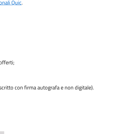
ionali Quic
.
fferti;
critto con firma autografa e non digitale).