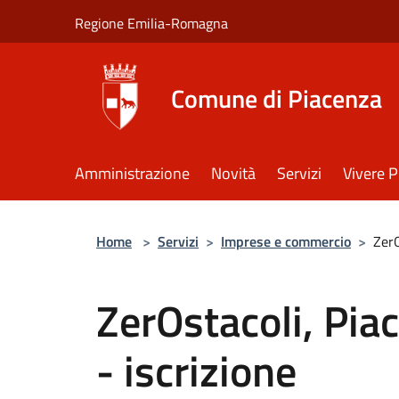
Salta al contenuto principale
Regione Emilia-Romagna
Comune di Piacenza
Amministrazione
Novità
Servizi
Vivere 
Home
>
Servizi
>
Imprese e commercio
>
ZerO
ZerOstacoli, Pia
- iscrizione