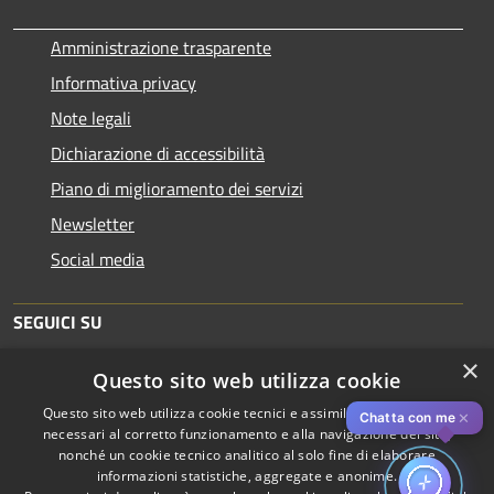
Amministrazione trasparente
Informativa privacy
Note legali
Dichiarazione di accessibilità
Piano di miglioramento dei servizi
Newsletter
Social media
SEGUICI SU
×
Questo sito web utilizza cookie
Questo sito web utilizza cookie tecnici e assimilati strettamente
✕
Chatta con me
necessari al corretto funzionamento e alla navigazione del sito,
nonché un cookie tecnico analitico al solo fine di elaborare
informazioni statistiche, aggregate e anonime.
RSS
Copyright © 2026 • Comune di