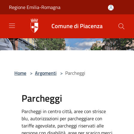
Salta al contenuto principale
Regione Emilia-Romagna
Comune di Piacenza
Home
>
Argomenti
>
Parcheggi
Parcheggi
Parcheggi in centro città, aree con strisce
blu, autorizzazioni per parcheggiare con
tariffe agevolate, parcheggi riservati alle
persone con disabilità, aree per scarico merci