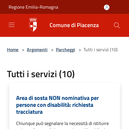
Salta al contenuto principale
Regione Emilia-Romagna
Comune di Piacenza
Home
>
Argomenti
>
Parcheggi
>
Tutti i servizi (10)
Tutti i servizi (10)
Area di sosta NON nominativa per
persone con disabilità: richiesta
tracciatura
Chiunque può segnalare la necessità di istituire