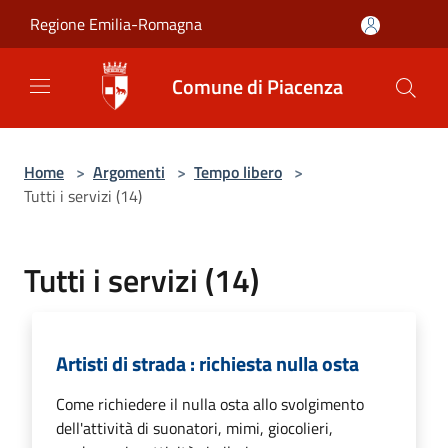
Salta al contenuto principale
Regione Emilia-Romagna
Comune di Piacenza
Home
>
Argomenti
>
Tempo libero
>
Tutti i servizi (14)
Tutti i servizi (14)
Artisti di strada : richiesta nulla osta
Come richiedere il nulla osta allo svolgimento
dell'attività di suonatori, mimi, giocolieri,