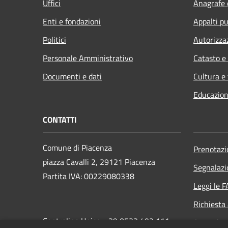
Uffici
Anagrafe e
Enti e fondazioni
Appalti pu
Politici
Autorizza
Personale Amministrativo
Catasto e
Documenti e dati
Cultura e
Educazion
CONTATTI
Comune di Piacenza
Prenotaz
piazza Cavalli 2, 29121 Piacenza
Segnalazi
Partita IVA: 00229080338
Leggi le 
Richiesta
Centralino Unico: +39 0523 492 111
Attuazio