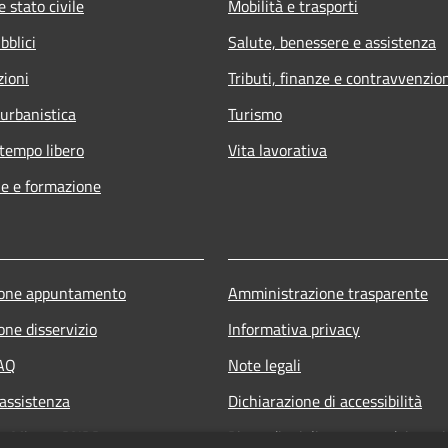
 stato civile
Mobilità e trasporti
bblici
Salute, benessere e assistenza
zioni
Tributi, finanze e contravvenzio
 urbanistica
Turismo
 tempo libero
Vita lavorativa
e e formazione
ione appuntamento
Amministrazione trasparente
one disservizio
Informativa privacy
FAQ
Note legali
 assistenza
Dichiarazione di accessibilità
ne Misure PNRR
Piano di miglioramento dei servi