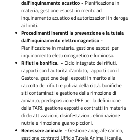
dall’inquinamento acustico -
Pianificazione in
materia, g
estione esposti in merito ad
inquinamento acustico ed autorizzazioni in deroga
ai limiti.
Procedimenti inerenti la prevenzione e la tutela
dall’inquinamento elettromagnetico -
Pianificazione in materia, g
estione esposti per
inquinamento elettromagnetico e luminoso.
Rifiuti e bonifica. -
Ciclo integrato dei rifiuti,
r
apporti con l’autorità d’ambito, r
apporti con il
Gestore, g
estione degli esposti in merito alla
raccolta dei rifiuti e pulizia della città, b
onifiche
siti contaminati e gestione della rimozione di
amianto, p
redisposizione PEF per la definizione
della TARI, g
estione esposti e contratti in materia
di derattizzazioni, disinfestazioni, eliminazione
nutrie e rimozione guano piccioni.
Benessere animale -
Gestione anagrafe canina,
g
estione contratti Ufficio Tutela Animali (canile,