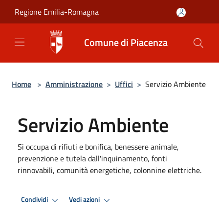
Salta al contenuto principale
Regione Emilia-Romagna
Comune di Piacenza
Home
>
Amministrazione
>
Uffici
>
Servizio Ambiente
Servizio Ambiente
Si occupa di rifiuti e bonifica, benessere animale,
prevenzione e tutela dall'inquinamento, fonti
rinnovabili, comunità energetiche, colonnine elettriche.
Condividi
Vedi azioni