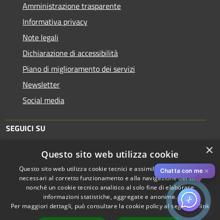
Amministrazione trasparente
Informativa privacy
Note legali
Dichiarazione di accessibilità
Piano di miglioramento dei servizi
Newsletter
Social media
SEGUICI SU
×
Questo sito web utilizza cookie
Questo sito web utilizza cookie tecnici e assimilati strettamente
✕
Chatta con me
necessari al corretto funzionamento e alla navigazione del sito,
nonché un cookie tecnico analitico al solo fine di elaborare
informazioni statistiche, aggregate e anonime.
RSS
Copyright © 2026 • Comune di
Per maggiori dettagli, può consultare la cookie policy al seguente
link
Accessibilità
Piacenza • Powered by