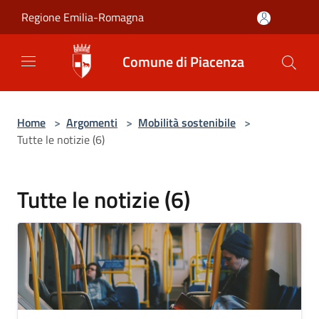
Salta al contenuto principale
Regione Emilia-Romagna
Comune di Piacenza
Home
>
Argomenti
>
Mobilità sostenibile
>
Tutte le notizie (6)
Tutte le notizie (6)