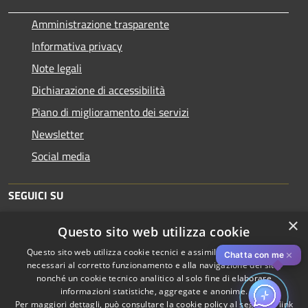
Amministrazione trasparente
Informativa privacy
Note legali
Dichiarazione di accessibilità
Piano di miglioramento dei servizi
Newsletter
Social media
SEGUICI SU
×
Questo sito web utilizza cookie
Questo sito web utilizza cookie tecnici e assimilati strettamente
✕
Chatta con me
necessari al corretto funzionamento e alla navigazione del sito,
nonché un cookie tecnico analitico al solo fine di elaborare
informazioni statistiche, aggregate e anonime.
RSS
Copyright © 2026 • Comune di
Per maggiori dettagli, può consultare la cookie policy al seguente
link