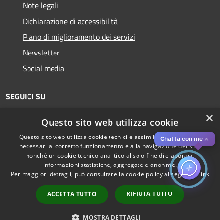
Note legali
Dichiarazione di accessibilità
Piano di miglioramento dei servizi
Newsletter
Social media
SEGUICI SU
×
Questo sito web utilizza cookie
Questo sito web utilizza cookie tecnici e assimilati strettamente
✕
Chatta con me
necessari al corretto funzionamento e alla navigazione del sito,
nonché un cookie tecnico analitico al solo fine di elaborare
informazioni statistiche, aggregate e anonime.
RSS
Copyright © 2026 • Comune di
Per maggiori dettagli, può consultare la cookie policy al seguente
link
Accessibilità
Piacenza • Powered by
Privacy
Municipium
Accesso
•
RIFIUTA TUTTO
ACCETTA TUTTO
Cookie
redazione
Mappa del sito
MOSTRA DETTAGLI