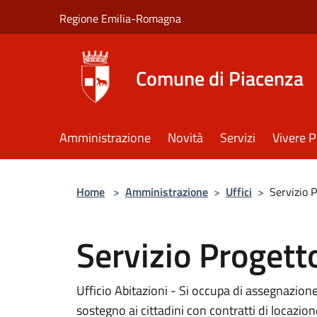
Salta al contenuto principale
Regione Emilia-Romagna
Comune di Piacenza
Amministrazione
Novità
Servizi
Vivere 
Home
>
Amministrazione
>
Uffici
>
Servizio 
Servizio Progett
Ufficio Abitazioni - Si occupa di assegnazione
sostegno ai cittadini con contratti di locazion