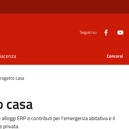
Seguici su
Piacenza
Concorsi
Progetto casa
o casa
 alloggi ERP e contributi per l'emergenza abitativa e il
e privata.