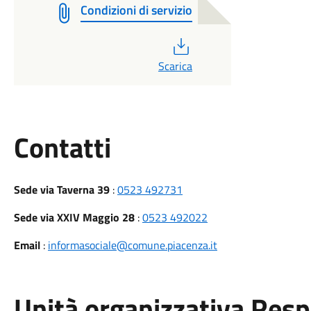
Condizioni di servizio
PDF
Scarica
Utili
Contatti
Sede via Taverna 39
:
0523 492731
Sede via XXIV Maggio 28
:
0523 492022
Email
:
informasociale@comune.piacenza.it
Unità organizzativa Res