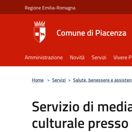
Salta al contenuto principale
Regione Emilia-Romagna
Comune di Piacenza
Amministrazione
Novità
Servizi
Vivere 
Home
>
Servizi
>
Salute, benessere e assisten
Servizio di media
culturale presso