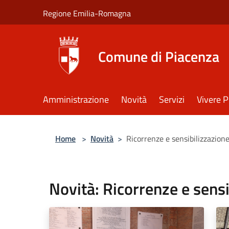
Salta al contenuto principale
Regione Emilia-Romagna
Comune di Piacenza
Amministrazione
Novità
Servizi
Vivere 
Home
>
Novità
>
Ricorrenze e sensibilizzazion
Novità: Ricorrenze e sensi