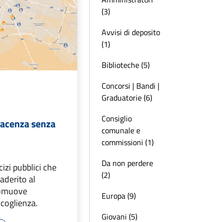
(3)
Avvisi di deposito
(1)
Biblioteche (5)
Concorsi | Bandi |
Graduatorie (6)
Consiglio
iacenza senza
comunale e
commissioni (1)
Da non perdere
izi pubblici che
(2)
aderito al
romuove
Europa (9)
ccoglienza.
Giovani (5)