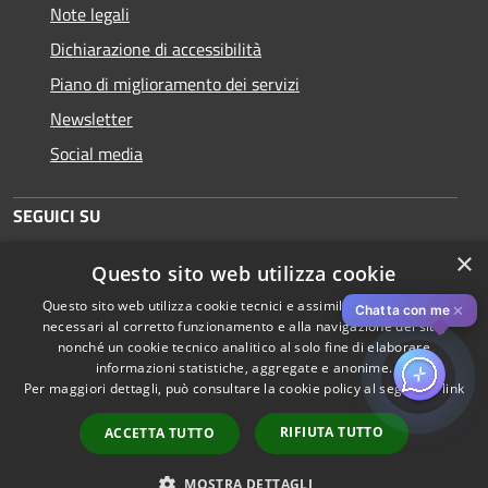
Note legali
Dichiarazione di accessibilità
Piano di miglioramento dei servizi
Newsletter
Social media
SEGUICI SU
×
Questo sito web utilizza cookie
Questo sito web utilizza cookie tecnici e assimilati strettamente
✕
Chatta con me
necessari al corretto funzionamento e alla navigazione del sito,
nonché un cookie tecnico analitico al solo fine di elaborare
informazioni statistiche, aggregate e anonime.
RSS
Copyright © 2026 • Comune di
Per maggiori dettagli, può consultare la cookie policy al seguente
link
Accessibilità
Piacenza • Powered by
Privacy
Municipium
Accesso
•
RIFIUTA TUTTO
ACCETTA TUTTO
Cookie
redazione
Mappa del sito
MOSTRA DETTAGLI