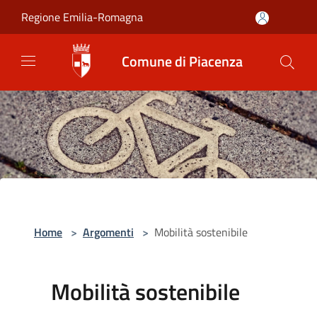
Salta al contenuto principale
Regione Emilia-Romagna
Comune di Piacenza
Home
>
Argomenti
>
Mobilità sostenibile
Mobilità sostenibile