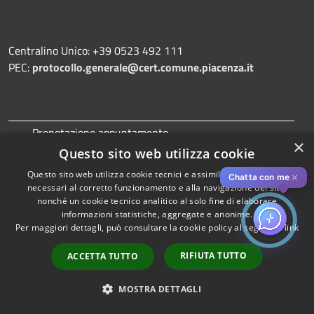
Centralino Unico: +39 0523 492 111
PEC:
protocollo.generale@cert.comune.piacenza.it
Prenotazione appuntamento
×
Questo sito web utilizza cookie
Segnalazione disservizio
Questo sito web utilizza cookie tecnici e assimilati strettamente
Leggi le FAQ
✕
Chatta con me
necessari al corretto funzionamento e alla navigazione del sito,
Richiesta assistenza
nonché un cookie tecnico analitico al solo fine di elaborare
informazioni statistiche, aggregate e anonime.
Attuazione Misure PNRR
Per maggiori dettagli, può consultare la cookie policy al seguente
link
RIFIUTA TUTTO
ACCETTA TUTTO
Amministrazione trasparente
MOSTRA DETTAGLI
Informativa privacy