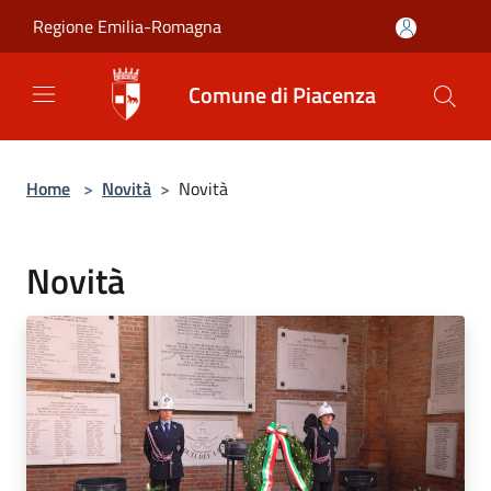
Salta al contenuto principale
Regione Emilia-Romagna
Comune di Piacenza
Home
>
Novità
>
Novità
Novità